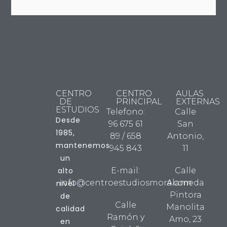
CENTRO
CENTRO
AULAS
DE
PRINCIPAL
EXTERNAS
ESTUDIOS
Telefono:
Calle
Desde
96 675 61
San
1985,
89 / 658
Antonio,
mantenemos
945 843
11
un
alto
E-mail:
Calle
info@centroestudiosmora.com
Alameda
nivel
Pintora
de
Calle
Manolita
calidad
Ramón y
Amo, 23
en