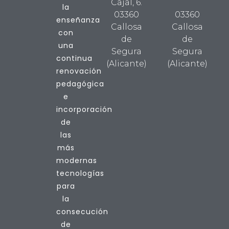
Cajal, 6.
la
03360
03360
enseñanza
Callosa
Callosa
con
de
de
una
Segura
Segura
continua
(Alicante)
(Alicante)
renovación
pedagógica
e
incorporación
de
las
más
modernas
tecnologías
para
la
consecución
de