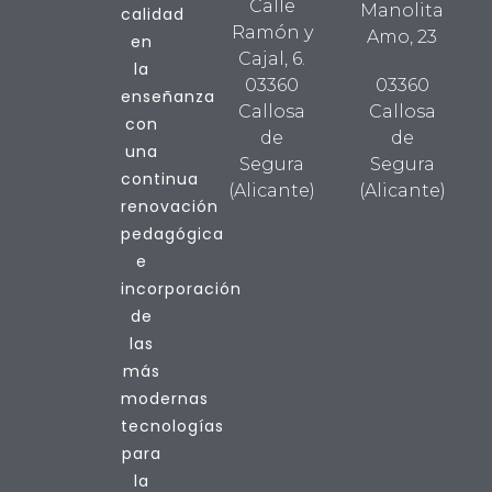
Calle
Manolita
calidad
Ramón y
Amo, 23
en
Cajal, 6.
la
03360
03360
enseñanza
Callosa
Callosa
con
de
de
una
Segura
Segura
continua
(Alicante)
(Alicante)
renovación
pedagógica
e
incorporación
de
las
más
modernas
tecnologías
para
la