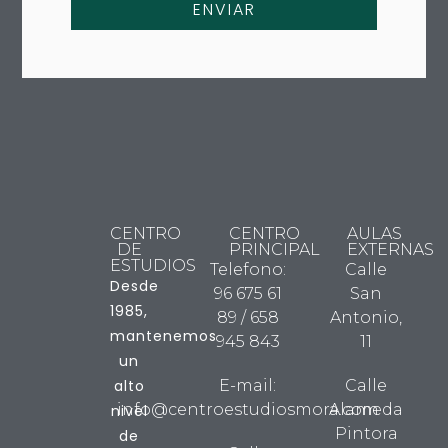
ENVIAR
CENTRO
CENTRO
AULAS
DE
PRINCIPAL
EXTERNAS
ESTUDIOS
Telefono:
Calle
Desde
96 675 61
San
1985,
89 / 658
Antonio,
mantenemos
945 843
11
un
alto
E-mail:
Calle
info@centroestudiosmora.com
Alameda
nivel
Pintora
de