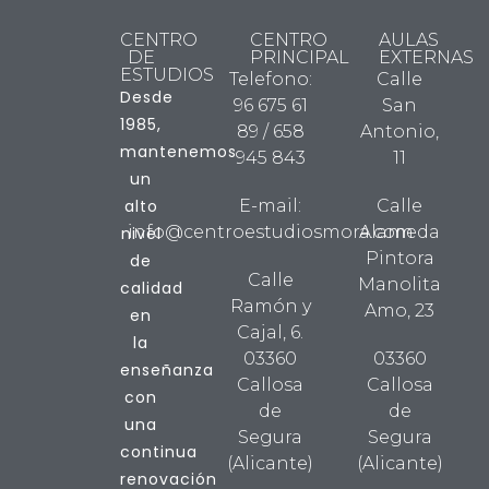
CENTRO
CENTRO
AULAS
DE
PRINCIPAL
EXTERNAS
ESTUDIOS
Telefono:
Calle
Desde
96 675 61
San
1985,
89 / 658
Antonio,
mantenemos
945 843
11
un
alto
E-mail:
Calle
info@centroestudiosmora.com
Alameda
nivel
Pintora
de
Calle
Manolita
calidad
Ramón y
Amo, 23
en
Cajal, 6.
la
03360
03360
enseñanza
Callosa
Callosa
con
de
de
una
Segura
Segura
continua
(Alicante)
(Alicante)
renovación