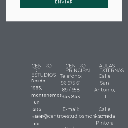
ENVIAR
CENTRO
CENTRO
AULAS
DE
PRINCIPAL
EXTERNAS
ESTUDIOS
Telefono:
Calle
Desde
96 675 61
San
1985,
89 / 658
Antonio,
mantenemos
945 843
11
un
alto
E-mail:
Calle
info@centroestudiosmora.com
Alameda
nivel
Pintora
de