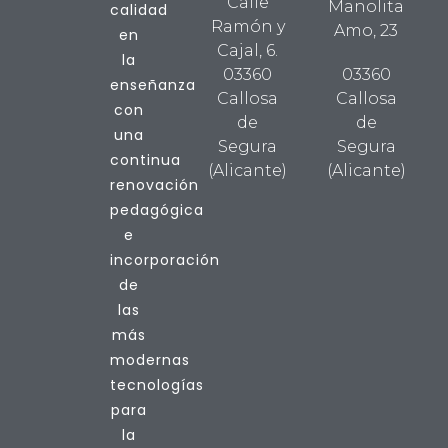
Calle
Manolita
calidad
Ramón y
Amo, 23
en
Cajal, 6.
la
03360
03360
enseñanza
Callosa
Callosa
con
de
de
una
Segura
Segura
continua
(Alicante)
(Alicante)
renovación
pedagógica
e
incorporación
de
las
más
modernas
tecnologías
para
la