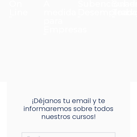
On
A
Subencionad
Sube
Line
medida
Desemplead
Traba
para
Empresas
¡Déjanos tu email y te
informaremos sobre todos
nuestros cursos!