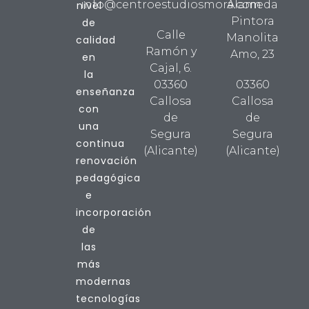
info@centroestudiosmora.com
Alameda
nivel
Pintora
de
Calle
Manolita
calidad
Ramón y
Amo, 23
en
Cajal, 6.
la
03360
03360
enseñanza
Callosa
Callosa
con
de
de
una
Segura
Segura
continua
(Alicante)
(Alicante)
renovación
pedagógica
e
incorporación
de
las
más
modernas
tecnologías